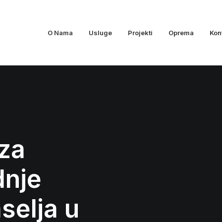
O Nama
Usluge
Projekti
Oprema
Kon
 za
dnje
selja u